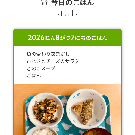
今日のごはん
- Lunch -
2026
8
7
ねん
がつ
にちのごはん
魚の変わり衣まぶし
ひじきとチーズのサラダ
きのこスープ
ごはん