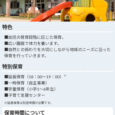
特色
■幼児の発育段階に応じた保育。
■広い園庭で体力を養います。
■自然との係わりを大切にしながら地域のニーズに沿った
保育を行っていきます。
特別保育
※
■延長保育（18：00～19：00）
■一時保育（自主事業）
■学童保育（小学1～6年生）
■子育て支援センター
※延長保育は別途申請が必要です。
保育時間について